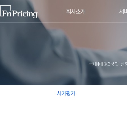
회사소개
서
CEO인사말
시가평가
원화채권
비전/CI
해외채권
주요 연혁
주식연계
금리연계
국내4대(KB국민, 
주요고객사
신용연계
찾아오시는길
대체투자
인재채용
대체투자
시가평가
기업문화
대체투자
채용절차/공고
평가기준