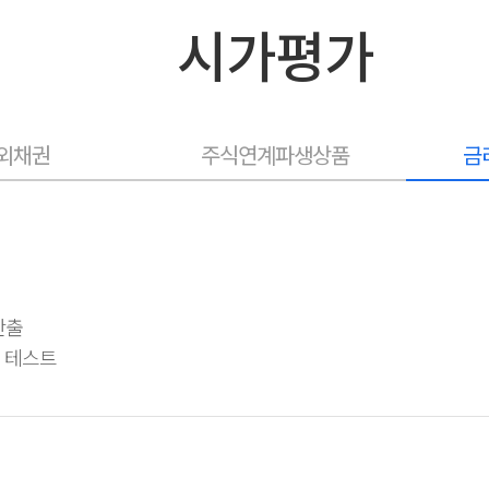
시가평가
외채권
주식연계파생상품
금
산출
성 테스트