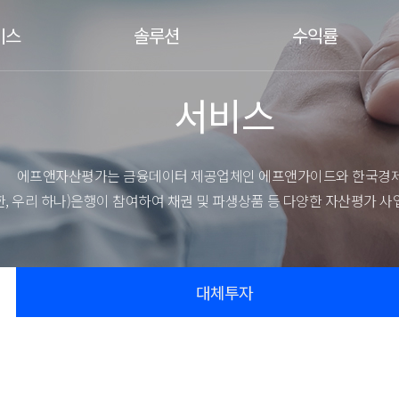
비스
솔루션
수익률
서비스
SmartQuant
수익률
YTM 수익률
채권멀티팩터
CD/CP수익률
파생상품
에프앤자산평가는 금융데이터 제공업체인 에프앤가이드와 한국경제
파생상품
신한, 우리 하나)은행이 참여하여 채권 및 파생상품 등 다양한 자산평가 
파생상품
평가
대체투자
자문
서