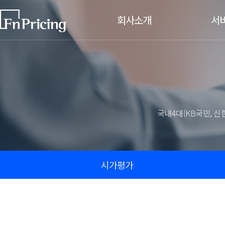
회사소개
서
CEO인사말
시가평가
원화채권
비전/CI
해외채권
주요 연혁
주식연계
금리연계
국내4대(KB국민, 
주요고객사
신용연계
찾아오시는길
대체투자
인재채용
대체투자
시가평가
기업문화
대체투자
채용절차/공고
평가기준