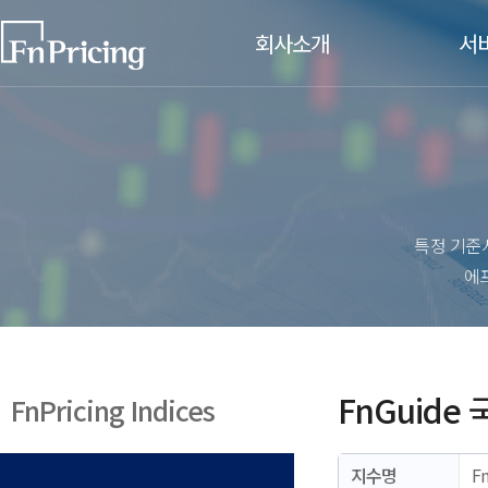
회사소개
서
CEO인사말
시가평가
원화채권
비전/CI
해외채권
주요 연혁
주식연계
금리연계
특정 기준
주요고객사
신용연계
에
찾아오시는길
대체투자
인재채용
대체투자
기업문화
대체투자
FnGuide
FnPricing Indices
채용절차/공고
평가기준
지수명
F